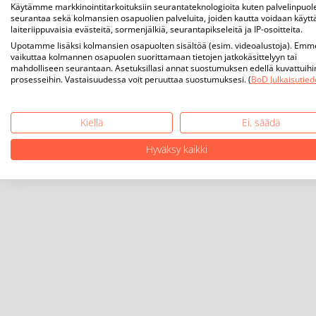
Käytämme markkinointitarkoituksiin seurantateknologioita kuten palvelinpuol
seurantaa sekä kolmansien osapuolien palveluita, joiden kautta voidaan käytt
laiteriippuvaisia evästeitä, sormenjälkiä, seurantapikseleitä ja IP-osoitteita.
Upotamme lisäksi kolmansien osapuolten sisältöä (esim. videoalustoja). Emm
vaikuttaa kolmannen osapuolen suorittamaan tietojen jatkokäsittelyyn tai
mahdolliseen seurantaan. Asetuksillasi annat suostumuksen edellä kuvattuihi
prosesseihin. Vastaisuudessa voit peruuttaa suostumuksesi. (
BoD Julkaisutied
Kiellä
Ei, säädä
Hyväksy kaikki