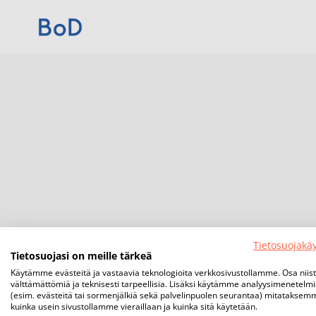
Tietosuojakä
Tietosuojasi on meille tärkeä
Käytämme evästeitä ja vastaavia teknologioita verkkosivustollamme. Osa niis
välttämättömiä ja teknisesti tarpeellisia. Lisäksi käytämme analyysimenetelm
(esim. evästeitä tai sormenjälkiä sekä palvelinpuolen seurantaa) mitataksem
kuinka usein sivustollamme vieraillaan ja kuinka sitä käytetään.