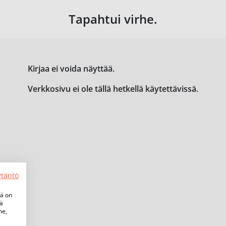
Tapahtui virhe.
Kirjaa ei voida näyttää.
Verkkosivu ei ole tällä hetkellä käytettävissä.
ytäntö
tä on
iä
me,