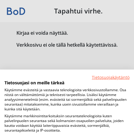
Tapahtui virhe.
Kirjaa ei voida näyttää.
Verkkosivu ei ole tällä hetkellä käytettävissä.
Tietosuojakäytäntö
Tietosuojasi on meille tärkeä
Käytämme evästeitä ja vastaavia teknologioita verkkosivustollamme. Osa
niistä on välttämättömiä ja teknisesti tarpeellisia. Lisäksi käytämme
analyysimenetelmiä (esim. evästeitä tai sormenjälkiä sekä palvelinpuolen
seurantaa) mitataksemme, kuinka usein sivustollamme vieraillaan ja
kuinka sitä käytetään.
Käytämme markkinointitarkoituksiin seurantateknologioita kuten
palvelinpuolen seurantaa sekä kolmansien osapuolien palveluita, joiden
kautta voidaan käyttää laiteriippuvaisia evästeitä, sormenjälkiä,
seurantapikseleitä ja IP-osoitteita.