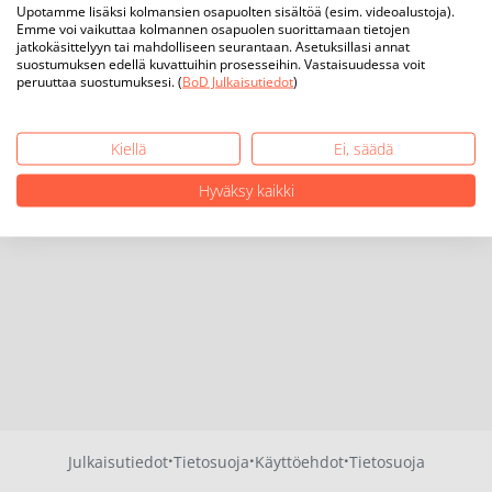
Upotamme lisäksi kolmansien osapuolten sisältöä (esim. videoalustoja).
Emme voi vaikuttaa kolmannen osapuolen suorittamaan tietojen
jatkokäsittelyyn tai mahdolliseen seurantaan. Asetuksillasi annat
suostumuksen edellä kuvattuihin prosesseihin. Vastaisuudessa voit
peruuttaa suostumuksesi. (
BoD Julkaisutiedot
)
Kiellä
Ei, säädä
Hyväksy kaikki
·
·
·
Julkaisutiedot
Tietosuoja
Käyttöehdot
Tietosuoja