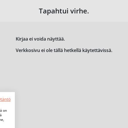
Tapahtui virhe.
Kirjaa ei voida näyttää.
Verkkosivu ei ole tällä hetkellä käytettävissä.
ytäntö
tä on
iä
me,