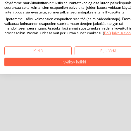
Käytämme markkinointitarkoituksiin seurantateknologioita kuten palvelinpuol
seurantaa sekä kolmansien osapuolien palveluita, joiden kautta voidaan käytt
laiteriippuvaisia evästeitä, sormenjälkiä, seurantapikseleitä ja IP-osoitteita.
Upotamme lisäksi kolmansien osapuolten sisältöä (esim. videoalustoja). Emm
vaikuttaa kolmannen osapuolen suorittamaan tietojen jatkokäsittelyyn tai
mahdolliseen seurantaan. Asetuksillasi annat suostumuksen edellä kuvattuihi
prosesseihin. Vastaisuudessa voit peruuttaa suostumuksesi. (
BoD Julkaisutied
Kiellä
Ei, säädä
Hyväksy kaikki