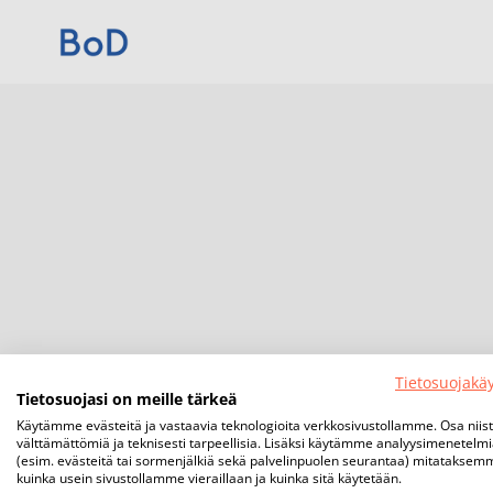
Tietosuojakä
Tietosuojasi on meille tärkeä
Käytämme evästeitä ja vastaavia teknologioita verkkosivustollamme. Osa niis
välttämättömiä ja teknisesti tarpeellisia. Lisäksi käytämme analyysimenetelm
(esim. evästeitä tai sormenjälkiä sekä palvelinpuolen seurantaa) mitataksem
kuinka usein sivustollamme vieraillaan ja kuinka sitä käytetään.