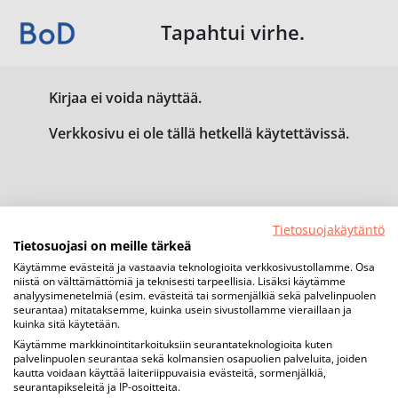
Tapahtui virhe.
Kirjaa ei voida näyttää.
Verkkosivu ei ole tällä hetkellä käytettävissä.
Tietosuojakäytäntö
Tietosuojasi on meille tärkeä
Käytämme evästeitä ja vastaavia teknologioita verkkosivustollamme. Osa
niistä on välttämättömiä ja teknisesti tarpeellisia. Lisäksi käytämme
analyysimenetelmiä (esim. evästeitä tai sormenjälkiä sekä palvelinpuolen
seurantaa) mitataksemme, kuinka usein sivustollamme vieraillaan ja
kuinka sitä käytetään.
Käytämme markkinointitarkoituksiin seurantateknologioita kuten
palvelinpuolen seurantaa sekä kolmansien osapuolien palveluita, joiden
kautta voidaan käyttää laiteriippuvaisia evästeitä, sormenjälkiä,
seurantapikseleitä ja IP-osoitteita.