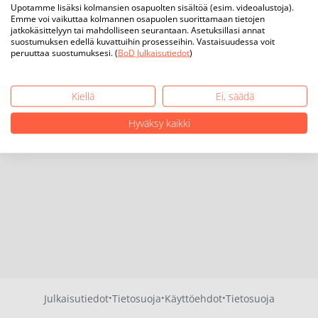
Upotamme lisäksi kolmansien osapuolten sisältöä (esim. videoalustoja).
Emme voi vaikuttaa kolmannen osapuolen suorittamaan tietojen
jatkokäsittelyyn tai mahdolliseen seurantaan. Asetuksillasi annat
suostumuksen edellä kuvattuihin prosesseihin. Vastaisuudessa voit
peruuttaa suostumuksesi. (
BoD Julkaisutiedot
)
Kiellä
Ei, säädä
Hyväksy kaikki
·
·
·
Julkaisutiedot
Tietosuoja
Käyttöehdot
Tietosuoja