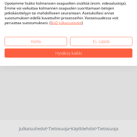
Upotamme lisäksi kolmansien osapuolten sisältöä (esim. videoalustoja).
Emme voi vaikuttaa kolmannen osapuolen suorittamaan tietojen
jatkokäsittelyyn tai mahdolliseen seurantaan. Asetuksillasi annat
suostumuksen edellä kuvattuihin prosesseihin. Vastaisuudessa voit
peruuttaa suostumuksesi. (
BoD Julkaisutiedot
)
Kiellä
Ei, säädä
Hyväksy kaikki
·
·
·
Julkaisutiedot
Tietosuoja
Käyttöehdot
Tietosuoja