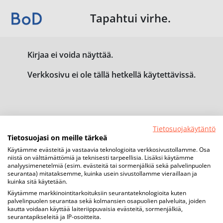
Tapahtui virhe.
Kirjaa ei voida näyttää.
Verkkosivu ei ole tällä hetkellä käytettävissä.
Tietosuojakäytäntö
Tietosuojasi on meille tärkeä
Käytämme evästeitä ja vastaavia teknologioita verkkosivustollamme. Osa
niistä on välttämättömiä ja teknisesti tarpeellisia. Lisäksi käytämme
analyysimenetelmiä (esim. evästeitä tai sormenjälkiä sekä palvelinpuolen
seurantaa) mitataksemme, kuinka usein sivustollamme vieraillaan ja
kuinka sitä käytetään.
Käytämme markkinointitarkoituksiin seurantateknologioita kuten
palvelinpuolen seurantaa sekä kolmansien osapuolien palveluita, joiden
kautta voidaan käyttää laiteriippuvaisia evästeitä, sormenjälkiä,
seurantapikseleitä ja IP-osoitteita.