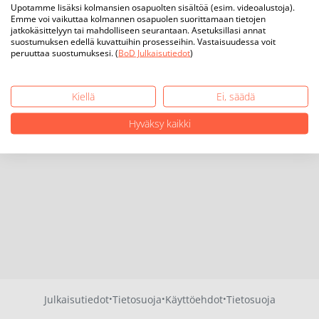
Upotamme lisäksi kolmansien osapuolten sisältöä (esim. videoalustoja).
Emme voi vaikuttaa kolmannen osapuolen suorittamaan tietojen
jatkokäsittelyyn tai mahdolliseen seurantaan. Asetuksillasi annat
suostumuksen edellä kuvattuihin prosesseihin. Vastaisuudessa voit
peruuttaa suostumuksesi. (
BoD Julkaisutiedot
)
Kiellä
Ei, säädä
Hyväksy kaikki
·
·
·
Julkaisutiedot
Tietosuoja
Käyttöehdot
Tietosuoja