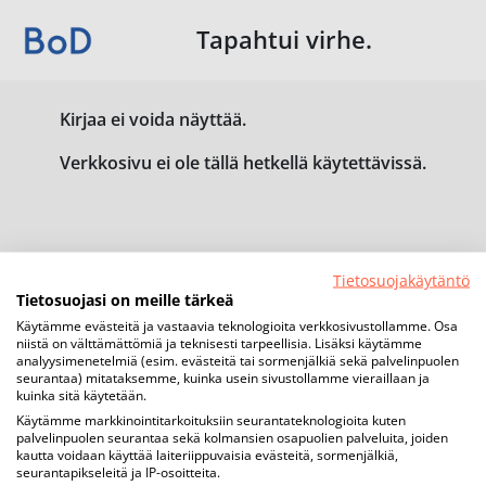
Tapahtui virhe.
Kirjaa ei voida näyttää.
Verkkosivu ei ole tällä hetkellä käytettävissä.
Tietosuojakäytäntö
Tietosuojasi on meille tärkeä
Käytämme evästeitä ja vastaavia teknologioita verkkosivustollamme. Osa
niistä on välttämättömiä ja teknisesti tarpeellisia. Lisäksi käytämme
analyysimenetelmiä (esim. evästeitä tai sormenjälkiä sekä palvelinpuolen
seurantaa) mitataksemme, kuinka usein sivustollamme vieraillaan ja
kuinka sitä käytetään.
Käytämme markkinointitarkoituksiin seurantateknologioita kuten
palvelinpuolen seurantaa sekä kolmansien osapuolien palveluita, joiden
kautta voidaan käyttää laiteriippuvaisia evästeitä, sormenjälkiä,
seurantapikseleitä ja IP-osoitteita.