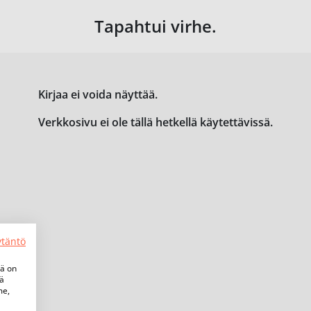
Tapahtui virhe.
Kirjaa ei voida näyttää.
Verkkosivu ei ole tällä hetkellä käytettävissä.
ytäntö
tä on
iä
me,