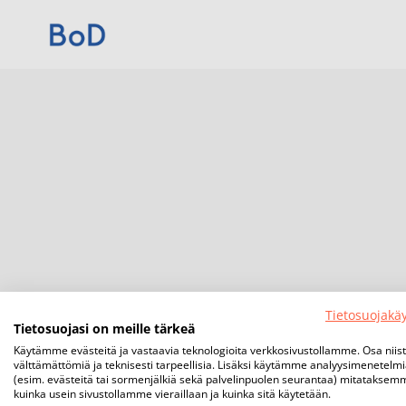
Tietosuojakä
Tietosuojasi on meille tärkeä
Käytämme evästeitä ja vastaavia teknologioita verkkosivustollamme. Osa niis
välttämättömiä ja teknisesti tarpeellisia. Lisäksi käytämme analyysimenetelm
(esim. evästeitä tai sormenjälkiä sekä palvelinpuolen seurantaa) mitataksem
kuinka usein sivustollamme vieraillaan ja kuinka sitä käytetään.