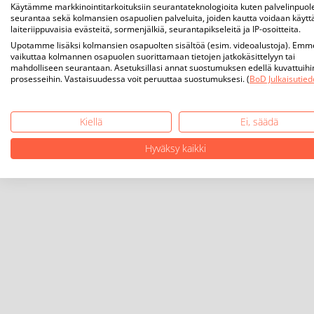
Käytämme markkinointitarkoituksiin seurantateknologioita kuten palvelinpuol
seurantaa sekä kolmansien osapuolien palveluita, joiden kautta voidaan käytt
laiteriippuvaisia evästeitä, sormenjälkiä, seurantapikseleitä ja IP-osoitteita.
Upotamme lisäksi kolmansien osapuolten sisältöä (esim. videoalustoja). Emm
vaikuttaa kolmannen osapuolen suorittamaan tietojen jatkokäsittelyyn tai
mahdolliseen seurantaan. Asetuksillasi annat suostumuksen edellä kuvattuihi
prosesseihin. Vastaisuudessa voit peruuttaa suostumuksesi. (
BoD Julkaisutied
Kiellä
Ei, säädä
Hyväksy kaikki