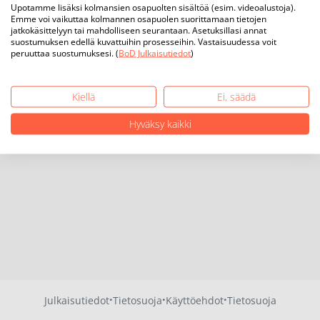
Upotamme lisäksi kolmansien osapuolten sisältöä (esim. videoalustoja).
Emme voi vaikuttaa kolmannen osapuolen suorittamaan tietojen
jatkokäsittelyyn tai mahdolliseen seurantaan. Asetuksillasi annat
suostumuksen edellä kuvattuihin prosesseihin. Vastaisuudessa voit
peruuttaa suostumuksesi. (
BoD Julkaisutiedot
)
Kiellä
Ei, säädä
Hyväksy kaikki
·
·
·
Julkaisutiedot
Tietosuoja
Käyttöehdot
Tietosuoja