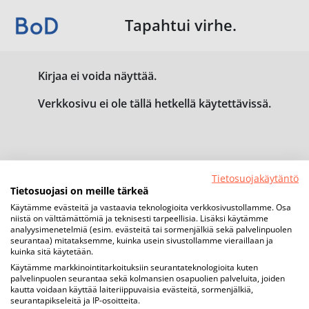
Tapahtui virhe.
Kirjaa ei voida näyttää.
Verkkosivu ei ole tällä hetkellä käytettävissä.
Tietosuojakäytäntö
Tietosuojasi on meille tärkeä
Käytämme evästeitä ja vastaavia teknologioita verkkosivustollamme. Osa
niistä on välttämättömiä ja teknisesti tarpeellisia. Lisäksi käytämme
analyysimenetelmiä (esim. evästeitä tai sormenjälkiä sekä palvelinpuolen
seurantaa) mitataksemme, kuinka usein sivustollamme vieraillaan ja
kuinka sitä käytetään.
Käytämme markkinointitarkoituksiin seurantateknologioita kuten
palvelinpuolen seurantaa sekä kolmansien osapuolien palveluita, joiden
kautta voidaan käyttää laiteriippuvaisia evästeitä, sormenjälkiä,
seurantapikseleitä ja IP-osoitteita.