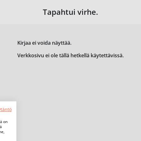
Tapahtui virhe.
Kirjaa ei voida näyttää.
Verkkosivu ei ole tällä hetkellä käytettävissä.
ytäntö
tä on
iä
me,