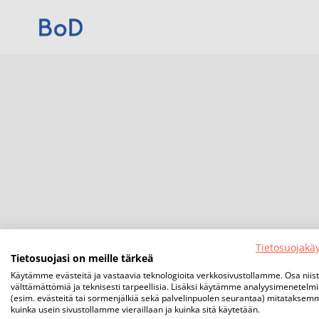
Tietosuojakä
Tietosuojasi on meille tärkeä
Käytämme evästeitä ja vastaavia teknologioita verkkosivustollamme. Osa niis
välttämättömiä ja teknisesti tarpeellisia. Lisäksi käytämme analyysimenetelm
(esim. evästeitä tai sormenjälkiä sekä palvelinpuolen seurantaa) mitataksem
kuinka usein sivustollamme vieraillaan ja kuinka sitä käytetään.