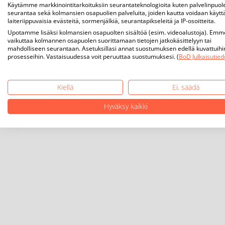
Käytämme markkinointitarkoituksiin seurantateknologioita kuten palvelinpuol
seurantaa sekä kolmansien osapuolien palveluita, joiden kautta voidaan käytt
laiteriippuvaisia evästeitä, sormenjälkiä, seurantapikseleitä ja IP-osoitteita.
Upotamme lisäksi kolmansien osapuolten sisältöä (esim. videoalustoja). Emm
vaikuttaa kolmannen osapuolen suorittamaan tietojen jatkokäsittelyyn tai
mahdolliseen seurantaan. Asetuksillasi annat suostumuksen edellä kuvattuihi
prosesseihin. Vastaisuudessa voit peruuttaa suostumuksesi. (
BoD Julkaisutied
Kiellä
Ei, säädä
Hyväksy kaikki