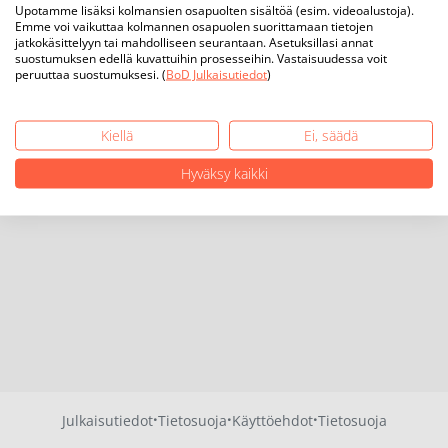
Upotamme lisäksi kolmansien osapuolten sisältöä (esim. videoalustoja).
Emme voi vaikuttaa kolmannen osapuolen suorittamaan tietojen
jatkokäsittelyyn tai mahdolliseen seurantaan. Asetuksillasi annat
suostumuksen edellä kuvattuihin prosesseihin. Vastaisuudessa voit
peruuttaa suostumuksesi. (
BoD Julkaisutiedot
)
Kiellä
Ei, säädä
Hyväksy kaikki
·
·
·
Julkaisutiedot
Tietosuoja
Käyttöehdot
Tietosuoja