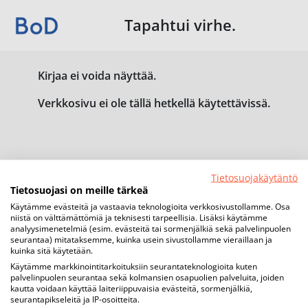
Tapahtui virhe.
Kirjaa ei voida näyttää.
Verkkosivu ei ole tällä hetkellä käytettävissä.
Tietosuojakäytäntö
Tietosuojasi on meille tärkeä
Käytämme evästeitä ja vastaavia teknologioita verkkosivustollamme. Osa
niistä on välttämättömiä ja teknisesti tarpeellisia. Lisäksi käytämme
analyysimenetelmiä (esim. evästeitä tai sormenjälkiä sekä palvelinpuolen
seurantaa) mitataksemme, kuinka usein sivustollamme vieraillaan ja
kuinka sitä käytetään.
Käytämme markkinointitarkoituksiin seurantateknologioita kuten
palvelinpuolen seurantaa sekä kolmansien osapuolien palveluita, joiden
kautta voidaan käyttää laiteriippuvaisia evästeitä, sormenjälkiä,
seurantapikseleitä ja IP-osoitteita.