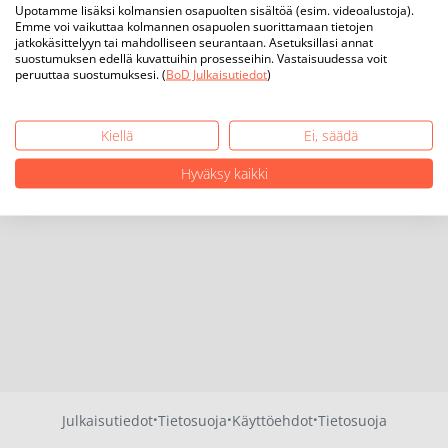
Upotamme lisäksi kolmansien osapuolten sisältöä (esim. videoalustoja).
Emme voi vaikuttaa kolmannen osapuolen suorittamaan tietojen
jatkokäsittelyyn tai mahdolliseen seurantaan. Asetuksillasi annat
suostumuksen edellä kuvattuihin prosesseihin. Vastaisuudessa voit
peruuttaa suostumuksesi. (
BoD Julkaisutiedot
)
Kiellä
Ei, säädä
Hyväksy kaikki
·
·
·
Julkaisutiedot
Tietosuoja
Käyttöehdot
Tietosuoja