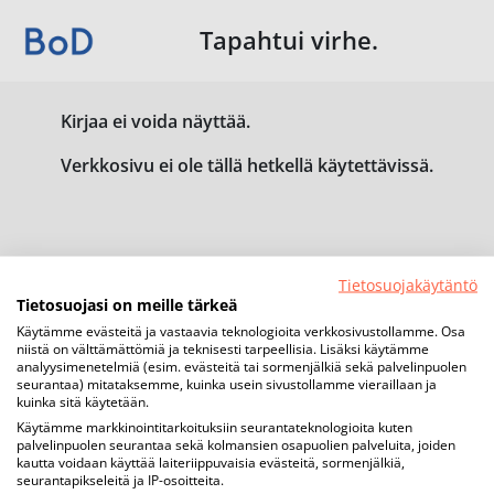
Tapahtui virhe.
Kirjaa ei voida näyttää.
Verkkosivu ei ole tällä hetkellä käytettävissä.
Tietosuojakäytäntö
Tietosuojasi on meille tärkeä
Käytämme evästeitä ja vastaavia teknologioita verkkosivustollamme. Osa
niistä on välttämättömiä ja teknisesti tarpeellisia. Lisäksi käytämme
analyysimenetelmiä (esim. evästeitä tai sormenjälkiä sekä palvelinpuolen
seurantaa) mitataksemme, kuinka usein sivustollamme vieraillaan ja
kuinka sitä käytetään.
Käytämme markkinointitarkoituksiin seurantateknologioita kuten
palvelinpuolen seurantaa sekä kolmansien osapuolien palveluita, joiden
kautta voidaan käyttää laiteriippuvaisia evästeitä, sormenjälkiä,
seurantapikseleitä ja IP-osoitteita.