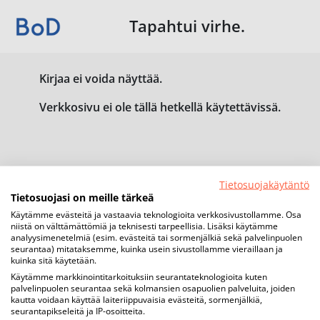
Tapahtui virhe.
Kirjaa ei voida näyttää.
Verkkosivu ei ole tällä hetkellä käytettävissä.
Tietosuojakäytäntö
Tietosuojasi on meille tärkeä
Käytämme evästeitä ja vastaavia teknologioita verkkosivustollamme. Osa
niistä on välttämättömiä ja teknisesti tarpeellisia. Lisäksi käytämme
analyysimenetelmiä (esim. evästeitä tai sormenjälkiä sekä palvelinpuolen
seurantaa) mitataksemme, kuinka usein sivustollamme vieraillaan ja
kuinka sitä käytetään.
Käytämme markkinointitarkoituksiin seurantateknologioita kuten
palvelinpuolen seurantaa sekä kolmansien osapuolien palveluita, joiden
kautta voidaan käyttää laiteriippuvaisia evästeitä, sormenjälkiä,
seurantapikseleitä ja IP-osoitteita.