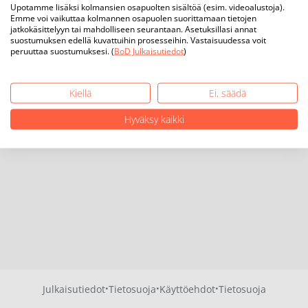
Upotamme lisäksi kolmansien osapuolten sisältöä (esim. videoalustoja).
Emme voi vaikuttaa kolmannen osapuolen suorittamaan tietojen
jatkokäsittelyyn tai mahdolliseen seurantaan. Asetuksillasi annat
suostumuksen edellä kuvattuihin prosesseihin. Vastaisuudessa voit
peruuttaa suostumuksesi. (
BoD Julkaisutiedot
)
Kiellä
Ei, säädä
Hyväksy kaikki
·
·
·
Julkaisutiedot
Tietosuoja
Käyttöehdot
Tietosuoja