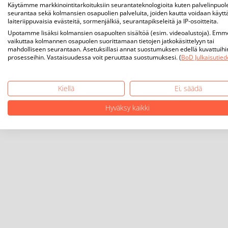
Käytämme markkinointitarkoituksiin seurantateknologioita kuten palvelinpuol
seurantaa sekä kolmansien osapuolien palveluita, joiden kautta voidaan käytt
laiteriippuvaisia evästeitä, sormenjälkiä, seurantapikseleitä ja IP-osoitteita.
Upotamme lisäksi kolmansien osapuolten sisältöä (esim. videoalustoja). Emm
vaikuttaa kolmannen osapuolen suorittamaan tietojen jatkokäsittelyyn tai
mahdolliseen seurantaan. Asetuksillasi annat suostumuksen edellä kuvattuihi
prosesseihin. Vastaisuudessa voit peruuttaa suostumuksesi. (
BoD Julkaisutied
Kiellä
Ei, säädä
Hyväksy kaikki