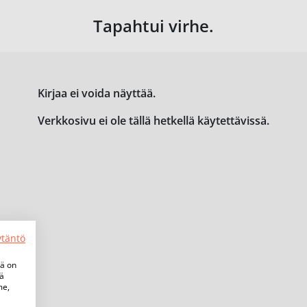
Tapahtui virhe.
Kirjaa ei voida näyttää.
Verkkosivu ei ole tällä hetkellä käytettävissä.
ytäntö
tä on
iä
me,