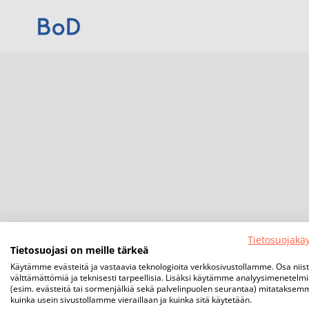
Tietosuojakä
Tietosuojasi on meille tärkeä
Käytämme evästeitä ja vastaavia teknologioita verkkosivustollamme. Osa niis
välttämättömiä ja teknisesti tarpeellisia. Lisäksi käytämme analyysimenetelm
(esim. evästeitä tai sormenjälkiä sekä palvelinpuolen seurantaa) mitataksem
kuinka usein sivustollamme vieraillaan ja kuinka sitä käytetään.