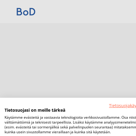
Tietosuojakä
Tietosuojasi on meille tärkeä
Käytämme evästeitä ja vastaavia teknologioita verkkosivustollamme. Osa niis
välttämättömiä ja teknisesti tarpeellisia. Lisäksi käytämme analyysimenetelm
(esim. evästeitä tai sormenjälkiä sekä palvelinpuolen seurantaa) mitataksem
kuinka usein sivustollamme vieraillaan ja kuinka sitä käytetään.