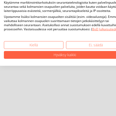
Käytämme markkinointitarkoituksiin seurantateknologioita kuten palvelinpuol
seurantaa sekä kolmansien osapuolien palveluita, joiden kautta voidaan käytt
laiteriippuvaisia evästeitä, sormenjälkiä, seurantapikseleitä ja IP-osoitteita.
Upotamme lisäksi kolmansien osapuolten sisältöä (esim. videoalustoja). Emm
vaikuttaa kolmannen osapuolen suorittamaan tietojen jatkokäsittelyyn tai
mahdolliseen seurantaan. Asetuksillasi annat suostumuksen edellä kuvattuihi
prosesseihin. Vastaisuudessa voit peruuttaa suostumuksesi. (
BoD Julkaisutied
Kiellä
Ei, säädä
Hyväksy kaikki