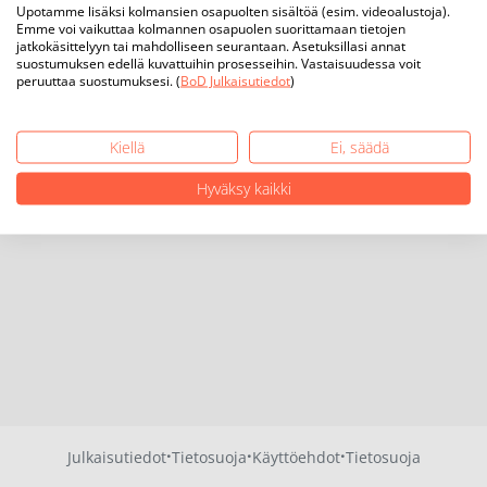
Upotamme lisäksi kolmansien osapuolten sisältöä (esim. videoalustoja).
Emme voi vaikuttaa kolmannen osapuolen suorittamaan tietojen
jatkokäsittelyyn tai mahdolliseen seurantaan. Asetuksillasi annat
suostumuksen edellä kuvattuihin prosesseihin. Vastaisuudessa voit
peruuttaa suostumuksesi. (
BoD Julkaisutiedot
)
Kiellä
Ei, säädä
Hyväksy kaikki
·
·
·
Julkaisutiedot
Tietosuoja
Käyttöehdot
Tietosuoja