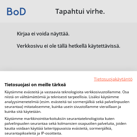
Tapahtui virhe.
Kirjaa ei voida näyttää.
Verkkosivu ei ole tällä hetkellä käytettävissä.
Tietosuojakäytäntö
Tietosuojasi on meille tärkeä
Käytämme evästeitä ja vastaavia teknologioita verkkosivustollamme. Osa
niistä on välttämättömiä ja teknisesti tarpeellisia. Lisäksi käytämme
analyysimenetelmiä (esim. evästeitä tai sormenjälkiä sekä palvelinpuolen
seurantaa) mitataksemme, kuinka usein sivustollamme vieraillaan ja
kuinka sitä käytetään.
Käytämme markkinointitarkoituksiin seurantateknologioita kuten
palvelinpuolen seurantaa sekä kolmansien osapuolien palveluita, joiden
kautta voidaan käyttää laiteriippuvaisia evästeitä, sormenjälkiä,
seurantapikseleitä ja IP-osoitteita.