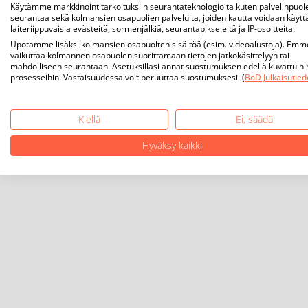
Käytämme markkinointitarkoituksiin seurantateknologioita kuten palvelinpuol
seurantaa sekä kolmansien osapuolien palveluita, joiden kautta voidaan käytt
laiteriippuvaisia evästeitä, sormenjälkiä, seurantapikseleitä ja IP-osoitteita.
Upotamme lisäksi kolmansien osapuolten sisältöä (esim. videoalustoja). Emm
vaikuttaa kolmannen osapuolen suorittamaan tietojen jatkokäsittelyyn tai
mahdolliseen seurantaan. Asetuksillasi annat suostumuksen edellä kuvattuihi
prosesseihin. Vastaisuudessa voit peruuttaa suostumuksesi. (
BoD Julkaisutied
Kiellä
Ei, säädä
Hyväksy kaikki