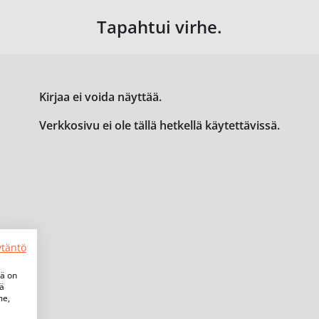
Tapahtui virhe.
Kirjaa ei voida näyttää.
Verkkosivu ei ole tällä hetkellä käytettävissä.
ytäntö
tä on
iä
me,