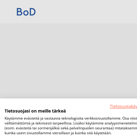
Tietosuojakä
Tietosuojasi on meille tärkeä
Käytämme evästeitä ja vastaavia teknologioita verkkosivustollamme. Osa niis
välttämättömiä ja teknisesti tarpeellisia. Lisäksi käytämme analyysimenetelm
(esim. evästeitä tai sormenjälkiä sekä palvelinpuolen seurantaa) mitataksem
kuinka usein sivustollamme vieraillaan ja kuinka sitä käytetään.