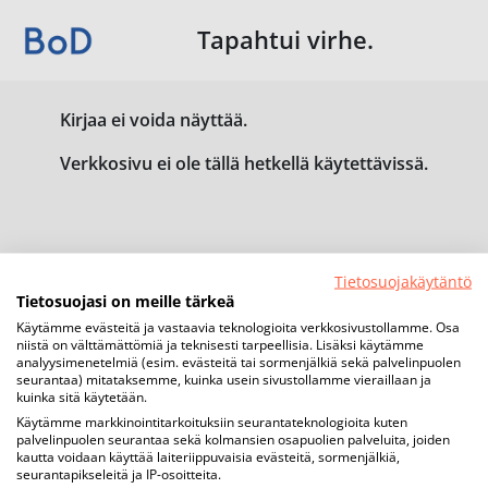
Tapahtui virhe.
Kirjaa ei voida näyttää.
Verkkosivu ei ole tällä hetkellä käytettävissä.
Tietosuojakäytäntö
Tietosuojasi on meille tärkeä
Käytämme evästeitä ja vastaavia teknologioita verkkosivustollamme. Osa
niistä on välttämättömiä ja teknisesti tarpeellisia. Lisäksi käytämme
analyysimenetelmiä (esim. evästeitä tai sormenjälkiä sekä palvelinpuolen
seurantaa) mitataksemme, kuinka usein sivustollamme vieraillaan ja
kuinka sitä käytetään.
Käytämme markkinointitarkoituksiin seurantateknologioita kuten
palvelinpuolen seurantaa sekä kolmansien osapuolien palveluita, joiden
kautta voidaan käyttää laiteriippuvaisia evästeitä, sormenjälkiä,
seurantapikseleitä ja IP-osoitteita.