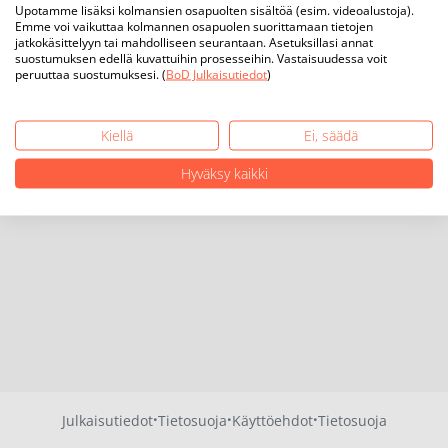
Upotamme lisäksi kolmansien osapuolten sisältöä (esim. videoalustoja).
Emme voi vaikuttaa kolmannen osapuolen suorittamaan tietojen
jatkokäsittelyyn tai mahdolliseen seurantaan. Asetuksillasi annat
suostumuksen edellä kuvattuihin prosesseihin. Vastaisuudessa voit
peruuttaa suostumuksesi. (
BoD Julkaisutiedot
)
Kiellä
Ei, säädä
Hyväksy kaikki
·
·
·
Julkaisutiedot
Tietosuoja
Käyttöehdot
Tietosuoja