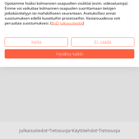
Upotamme lisäksi kolmansien osapuolten sisältöä (esim. videoalustoja).
Emme voi vaikuttaa kolmannen osapuolen suorittamaan tietojen
jatkokäsittelyyn tai mahdolliseen seurantaan. Asetuksillasi annat
suostumuksen edellä kuvattuihin prosesseihin. Vastaisuudessa voit
peruuttaa suostumuksesi. (
BoD Julkaisutiedot
)
Kiellä
Ei, säädä
Hyväksy kaikki
·
·
·
Julkaisutiedot
Tietosuoja
Käyttöehdot
Tietosuoja