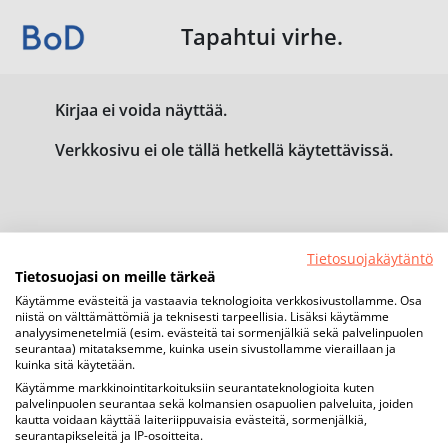
Tapahtui virhe.
Kirjaa ei voida näyttää.
Verkkosivu ei ole tällä hetkellä käytettävissä.
Tietosuojakäytäntö
Tietosuojasi on meille tärkeä
Käytämme evästeitä ja vastaavia teknologioita verkkosivustollamme. Osa
niistä on välttämättömiä ja teknisesti tarpeellisia. Lisäksi käytämme
analyysimenetelmiä (esim. evästeitä tai sormenjälkiä sekä palvelinpuolen
seurantaa) mitataksemme, kuinka usein sivustollamme vieraillaan ja
kuinka sitä käytetään.
Käytämme markkinointitarkoituksiin seurantateknologioita kuten
palvelinpuolen seurantaa sekä kolmansien osapuolien palveluita, joiden
kautta voidaan käyttää laiteriippuvaisia evästeitä, sormenjälkiä,
seurantapikseleitä ja IP-osoitteita.