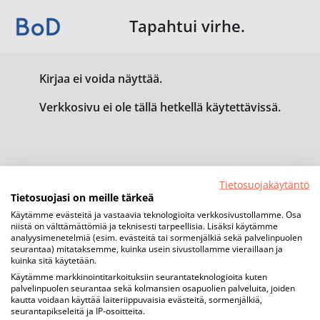
Tapahtui virhe.
Kirjaa ei voida näyttää.
Verkkosivu ei ole tällä hetkellä käytettävissä.
Tietosuojakäytäntö
Tietosuojasi on meille tärkeä
Käytämme evästeitä ja vastaavia teknologioita verkkosivustollamme. Osa
niistä on välttämättömiä ja teknisesti tarpeellisia. Lisäksi käytämme
analyysimenetelmiä (esim. evästeitä tai sormenjälkiä sekä palvelinpuolen
seurantaa) mitataksemme, kuinka usein sivustollamme vieraillaan ja
kuinka sitä käytetään.
Käytämme markkinointitarkoituksiin seurantateknologioita kuten
palvelinpuolen seurantaa sekä kolmansien osapuolien palveluita, joiden
kautta voidaan käyttää laiteriippuvaisia evästeitä, sormenjälkiä,
seurantapikseleitä ja IP-osoitteita.