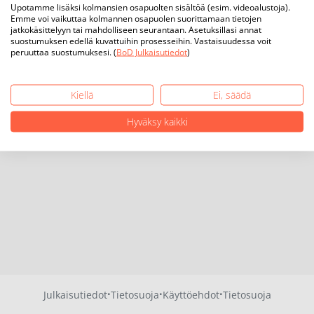
Upotamme lisäksi kolmansien osapuolten sisältöä (esim. videoalustoja).
Emme voi vaikuttaa kolmannen osapuolen suorittamaan tietojen
jatkokäsittelyyn tai mahdolliseen seurantaan. Asetuksillasi annat
suostumuksen edellä kuvattuihin prosesseihin. Vastaisuudessa voit
peruuttaa suostumuksesi. (
BoD Julkaisutiedot
)
Kiellä
Ei, säädä
Hyväksy kaikki
·
·
·
Julkaisutiedot
Tietosuoja
Käyttöehdot
Tietosuoja