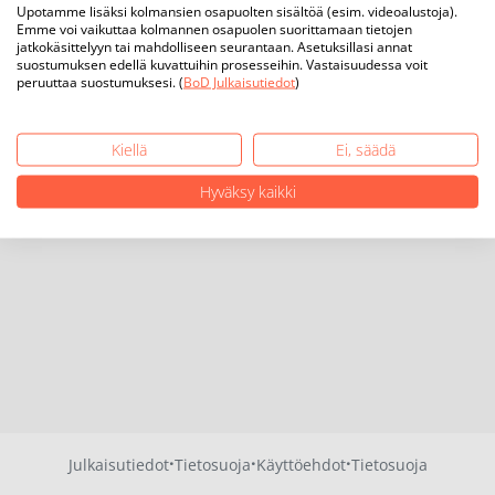
Upotamme lisäksi kolmansien osapuolten sisältöä (esim. videoalustoja).
Emme voi vaikuttaa kolmannen osapuolen suorittamaan tietojen
jatkokäsittelyyn tai mahdolliseen seurantaan. Asetuksillasi annat
suostumuksen edellä kuvattuihin prosesseihin. Vastaisuudessa voit
peruuttaa suostumuksesi. (
BoD Julkaisutiedot
)
Kiellä
Ei, säädä
Hyväksy kaikki
·
·
·
Julkaisutiedot
Tietosuoja
Käyttöehdot
Tietosuoja