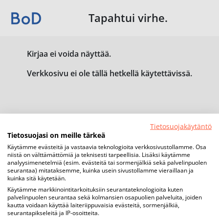
Tapahtui virhe.
Kirjaa ei voida näyttää.
Verkkosivu ei ole tällä hetkellä käytettävissä.
Tietosuojakäytäntö
Tietosuojasi on meille tärkeä
Käytämme evästeitä ja vastaavia teknologioita verkkosivustollamme. Osa
niistä on välttämättömiä ja teknisesti tarpeellisia. Lisäksi käytämme
analyysimenetelmiä (esim. evästeitä tai sormenjälkiä sekä palvelinpuolen
seurantaa) mitataksemme, kuinka usein sivustollamme vieraillaan ja
kuinka sitä käytetään.
Käytämme markkinointitarkoituksiin seurantateknologioita kuten
palvelinpuolen seurantaa sekä kolmansien osapuolien palveluita, joiden
kautta voidaan käyttää laiteriippuvaisia evästeitä, sormenjälkiä,
seurantapikseleitä ja IP-osoitteita.