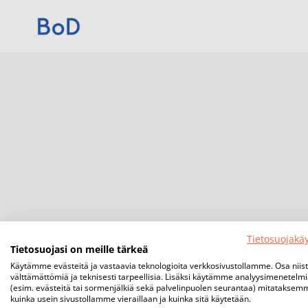
Tietosuojakä
Tietosuojasi on meille tärkeä
Käytämme evästeitä ja vastaavia teknologioita verkkosivustollamme. Osa niis
välttämättömiä ja teknisesti tarpeellisia. Lisäksi käytämme analyysimenetelm
(esim. evästeitä tai sormenjälkiä sekä palvelinpuolen seurantaa) mitataksem
kuinka usein sivustollamme vieraillaan ja kuinka sitä käytetään.