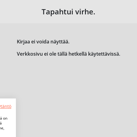
Tapahtui virhe.
Kirjaa ei voida näyttää.
Verkkosivu ei ole tällä hetkellä käytettävissä.
ytäntö
tä on
iä
me,