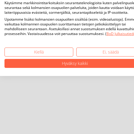
Käytämme markkinointitarkoituksiin seurantateknologioita kuten palvelinpuol
seurantaa sekä kolmansien osapuolien palveluita, joiden kautta voidaan käytt
laiteriippuvaisia evästeitä, sormenjälkiä, seurantapikseleitä ja IP-osoitteita.
Upotamme lisäksi kolmansien osapuolten sisältöä (esim. videoalustoja). Emm
vaikuttaa kolmannen osapuolen suorittamaan tietojen jatkokäsittelyyn tai
mahdolliseen seurantaan. Asetuksillasi annat suostumuksen edellä kuvattuihi
prosesseihin. Vastaisuudessa voit peruuttaa suostumuksesi. (
BoD Julkaisutied
Kiellä
Ei, säädä
Hyväksy kaikki