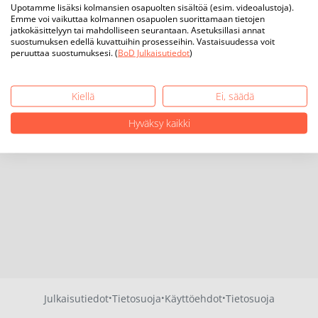
Upotamme lisäksi kolmansien osapuolten sisältöä (esim. videoalustoja).
Emme voi vaikuttaa kolmannen osapuolen suorittamaan tietojen
jatkokäsittelyyn tai mahdolliseen seurantaan. Asetuksillasi annat
suostumuksen edellä kuvattuihin prosesseihin. Vastaisuudessa voit
peruuttaa suostumuksesi. (
BoD Julkaisutiedot
)
Kiellä
Ei, säädä
Hyväksy kaikki
·
·
·
Julkaisutiedot
Tietosuoja
Käyttöehdot
Tietosuoja