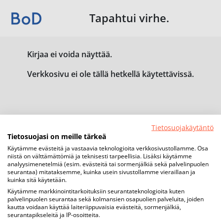
Tapahtui virhe.
Kirjaa ei voida näyttää.
Verkkosivu ei ole tällä hetkellä käytettävissä.
Tietosuojakäytäntö
Tietosuojasi on meille tärkeä
Käytämme evästeitä ja vastaavia teknologioita verkkosivustollamme. Osa
niistä on välttämättömiä ja teknisesti tarpeellisia. Lisäksi käytämme
analyysimenetelmiä (esim. evästeitä tai sormenjälkiä sekä palvelinpuolen
seurantaa) mitataksemme, kuinka usein sivustollamme vieraillaan ja
kuinka sitä käytetään.
Käytämme markkinointitarkoituksiin seurantateknologioita kuten
palvelinpuolen seurantaa sekä kolmansien osapuolien palveluita, joiden
kautta voidaan käyttää laiteriippuvaisia evästeitä, sormenjälkiä,
seurantapikseleitä ja IP-osoitteita.