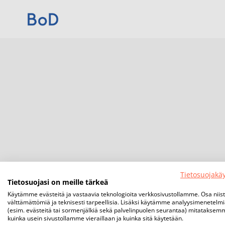
Tietosuojakä
Tietosuojasi on meille tärkeä
Käytämme evästeitä ja vastaavia teknologioita verkkosivustollamme. Osa niis
välttämättömiä ja teknisesti tarpeellisia. Lisäksi käytämme analyysimenetelm
(esim. evästeitä tai sormenjälkiä sekä palvelinpuolen seurantaa) mitataksem
kuinka usein sivustollamme vieraillaan ja kuinka sitä käytetään.