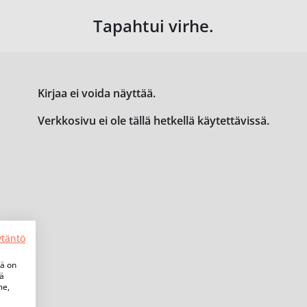
Tapahtui virhe.
Kirjaa ei voida näyttää.
Verkkosivu ei ole tällä hetkellä käytettävissä.
ytäntö
tä on
iä
me,