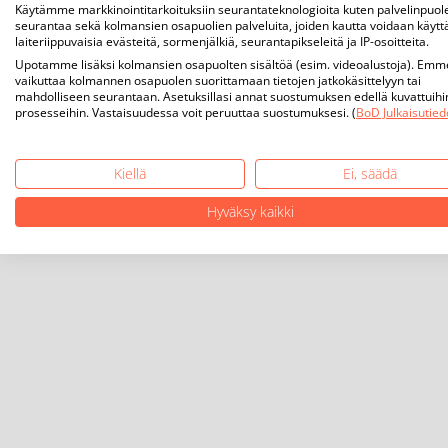
Käytämme markkinointitarkoituksiin seurantateknologioita kuten palvelinpuol
seurantaa sekä kolmansien osapuolien palveluita, joiden kautta voidaan käytt
laiteriippuvaisia evästeitä, sormenjälkiä, seurantapikseleitä ja IP-osoitteita.
Upotamme lisäksi kolmansien osapuolten sisältöä (esim. videoalustoja). Emm
vaikuttaa kolmannen osapuolen suorittamaan tietojen jatkokäsittelyyn tai
mahdolliseen seurantaan. Asetuksillasi annat suostumuksen edellä kuvattuihi
prosesseihin. Vastaisuudessa voit peruuttaa suostumuksesi. (
BoD Julkaisutied
Kiellä
Ei, säädä
Hyväksy kaikki