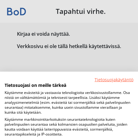
Tapahtui virhe.
Kirjaa ei voida näyttää.
Verkkosivu ei ole tällä hetkellä käytettävissä.
Tietosuojakäytäntö
Tietosuojasi on meille tärkeä
Käytämme evästeitä ja vastaavia teknologioita verkkosivustollamme. Osa
niistä on välttämättömiä ja teknisesti tarpeellisia. Lisäksi käytämme
analyysimenetelmiä (esim. evästeitä tai sormenjälkiä sekä palvelinpuolen
seurantaa) mitataksemme, kuinka usein sivustollamme vieraillaan ja
kuinka sitä käytetään.
Käytämme markkinointitarkoituksiin seurantateknologioita kuten
palvelinpuolen seurantaa sekä kolmansien osapuolien palveluita, joiden
kautta voidaan käyttää laiteriippuvaisia evästeitä, sormenjälkiä,
seurantapikseleitä ja IP-osoitteita.