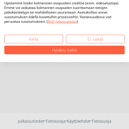
Upotamme lisäksi kolmansien osapuolten sisältöä (esim. videoalustoja).
Emme voi vaikuttaa kolmannen osapuolen suorittamaan tietojen
jatkokäsittelyyn tai mahdolliseen seurantaan. Asetuksillasi annat
suostumuksen edellä kuvattuihin prosesseihin. Vastaisuudessa voit
peruuttaa suostumuksesi. (
BoD Julkaisutiedot
)
Kiellä
Ei, säädä
Hyväksy kaikki
·
·
·
Julkaisutiedot
Tietosuoja
Käyttöehdot
Tietosuoja