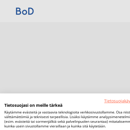
Tietosuojakä
Tietosuojasi on meille tärkeä
Käytämme evästeitä ja vastaavia teknologioita verkkosivustollamme. Osa niis
välttämättömiä ja teknisesti tarpeellisia. Lisäksi käytämme analyysimenetelm
(esim. evästeitä tai sormenjälkiä sekä palvelinpuolen seurantaa) mitataksem
kuinka usein sivustollamme vieraillaan ja kuinka sitä käytetään.