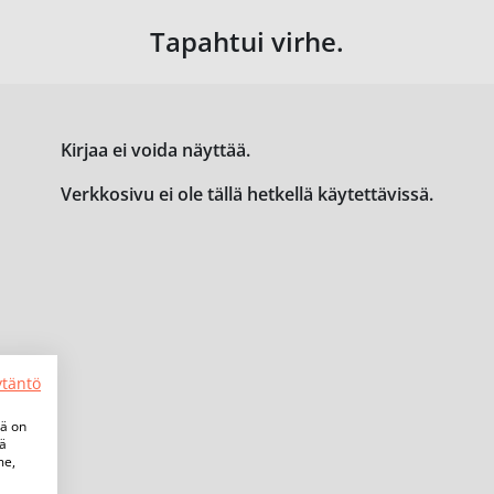
Tapahtui virhe.
Kirjaa ei voida näyttää.
Verkkosivu ei ole tällä hetkellä käytettävissä.
ytäntö
tä on
iä
me,