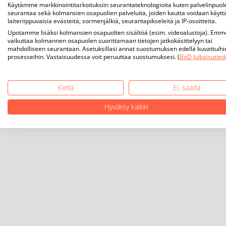
Käytämme markkinointitarkoituksiin seurantateknologioita kuten palvelinpuol
seurantaa sekä kolmansien osapuolien palveluita, joiden kautta voidaan käytt
laiteriippuvaisia evästeitä, sormenjälkiä, seurantapikseleitä ja IP-osoitteita.
Upotamme lisäksi kolmansien osapuolten sisältöä (esim. videoalustoja). Emm
vaikuttaa kolmannen osapuolen suorittamaan tietojen jatkokäsittelyyn tai
mahdolliseen seurantaan. Asetuksillasi annat suostumuksen edellä kuvattuihi
prosesseihin. Vastaisuudessa voit peruuttaa suostumuksesi. (
BoD Julkaisutied
Kiellä
Ei, säädä
Hyväksy kaikki