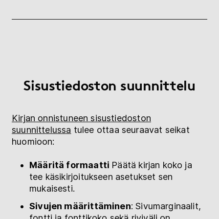
Sisustiedoston suunnittelu
Kirjan onnistuneen sisustiedoston
suunnittelussa
tulee ottaa seuraavat seikat
huomioon:
Määritä formaatti
Päätä kirjan koko ja
tee käsikirjoitukseen asetukset sen
mukaisesti.
Sivujen määrittäminen
: Sivumarginaalit,
fontti ja fonttikoko sekä riviväli on