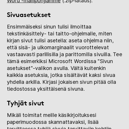
Word -mallipohjiamme
(.zip-lataus).
Sivuasetukset
Ensimmäiseksi sinun tulisi ilmoittaa
tekstinkäsittely- tai taitto-ohjelmalle, miten
kirjan sivut tulisi asetella: aseta ohjelma niin,
että sisä- ja ulkomarginaalit vuorottelevat
vastaavasti parillisilla ja parittomilla sivuilla. Tee
tämä esimerkiksi Microsoft Wordissa "Sivun
asetukset"-valikon avulla. Vältä kuitenkin
kaikkia asetuksia, jotka sisältävät kaksi sivua
yhdella arkilla. Kirjasi jokaisen sivun pitää olla
tiedostossa yksittäisenä sivuna.
Tyhjät sivut
Mikäli toimitat meille käsikirjoituksesi
paperimuodossa skannattavaksi, lisää
tarvittaessa tyhjiä sivuja tarvittaviin kohtiin.