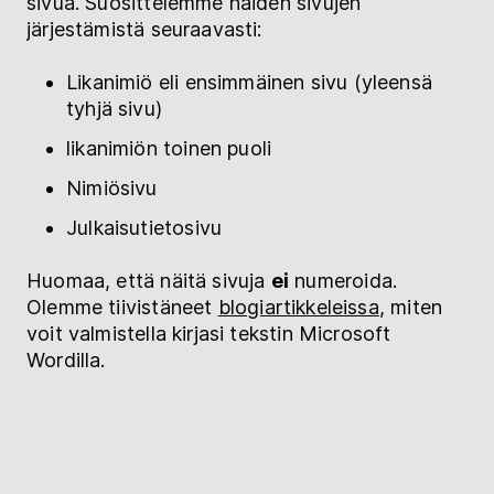
sivua. Suosittelemme näiden sivujen
järjestämistä seuraavasti:
Likanimiö eli ensimmäinen sivu (yleensä
tyhjä sivu)
likanimiön toinen puoli
Nimiösivu
Julkaisutietosivu
Huomaa, että näitä sivuja
ei
numeroida.
Olemme tiivistäneet
blogiartikkeleissa
, miten
voit valmistella kirjasi tekstin Microsoft
Wordilla.