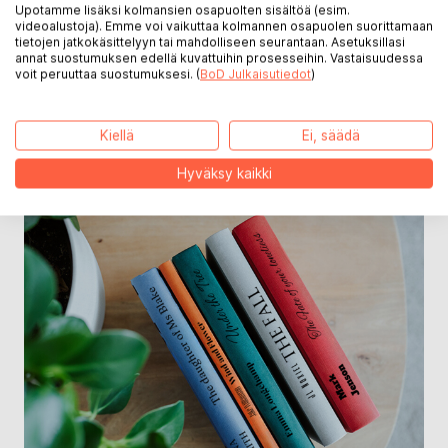
Kovakantisissa kirjoissa on mustavalkoinen
Upotamme lisäksi kolmansien osapuolten sisältöä (esim.
videoalustoja). Emme voi vaikuttaa kolmannen osapuolen suorittamaan
kapiteelinauha, joka sulkee kirjalohkon ja kirjan
tietojen jatkokäsittelyyn tai mahdolliseen seurantaan. Asetuksillasi
selän välisen raon.
annat suostumuksen edellä kuvattuihin prosesseihin. Vastaisuudessa
voit peruuttaa suostumuksesi. (
BoD Julkaisutiedot
)
Kiellä
Ei, säädä
Hyväksy kaikki