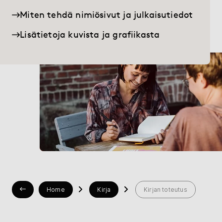
Palvelut
Miten tehdä nimiösivut ja julkaisutiedot
BoD:sta
Lisätietoja kuvista ja grafiikasta
Kustantamoille
Blogi
Kirjakauppa
Apua
myBoD
Uusi kirjaprojekti
Home
Kirja
Kirjan toteutus