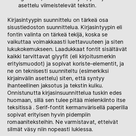
asettelu viimeistelevät tekstin.
Kirjasintyypin suunnittelu on tärkeä osa
sisustiedoston suunnittelua. Kirjasintyypin eli
fontin valinta on tärkeä tekijä, koska se
vaikuttaa voimakkaasti luettavuuteen ja siten
lukukokemukseen. Laadukkaat fontit sisältävät
kaikki tarvittavat glyyfit (eli kirjoitusmerkin
erityismuodot) ja sopivat koriste-elementit, ja
ne on teknisesti suunniteltu (esimerkiksi
kirjainvälin asettelu) siten, että syntyy
ihanteellinen jaksotus ja tekstin kulku.
Onnistunutta kirjasinsuunnittelua tuskin edes
huomaan, sillä sen tulee pitää mielenkiinto itse
teksitissä . Serif-fontit kermanvärisellä paperilla
sopivat erityisen hyvin pidempiin
romaaniteksteihin. Ne varmistavat, etteivät
silmät väsy niin nopeasti lukiessa.