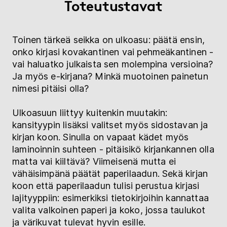
Toteutustavat
Toinen tärkeä seikka on ulkoasu: päätä ensin,
onko kirjasi kovakantinen vai pehmeäkantinen -
vai haluatko julkaista sen molempina versioina?
Ja myös e-kirjana? Minkä muotoinen painetun
nimesi pitäisi olla?
Ulkoasuun liittyy kuitenkin muutakin:
kansityypin lisäksi valitset myös sidostavan ja
kirjan koon. Sinulla on vapaat kädet myös
laminoinnin suhteen - pitäisikö kirjankannen olla
matta vai kiiltävä? Viimeisenä mutta ei
vähäisimpänä päätät paperilaadun. Sekä kirjan
koon että paperilaadun tulisi perustua kirjasi
lajityyppiin: esimerkiksi tietokirjoihin kannattaa
valita valkoinen paperi ja koko, jossa taulukot
ja värikuvat tulevat hyvin esille.