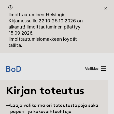
Ilmoittautuminen Helsingin
Kirjamessuille 22.10-25.10.2026 on
alkanut! Ilmoittautuminen päättyy
15.09.2026.
Ilmoittautumislomakkeen löydät
täältä.
Valikko
Kirjan toteutus
Home
Hinnat
Laaja valikoima eri toteutustapoja sekä
paperi- ja kokovaihtoehtoja