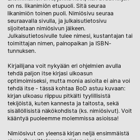
on ns. likanimiön etupuoli. Sitä seuraa
likanimiön toinen puoli. Nimiösivu seuraa
seuraavalla sivulla, ja julkaisutietosivu
sijoitetaan nimiösivun jälkeen.
Julkaisutietosivulle tulee nimesi, kustantajan tai
toimittajan nimen, painopaikan ja ISBN-
tunnuksen.
Kirjailijana voit nykyään eri ohjelmien avulla
tehdä paljon itse kirjasi ulkoasun
optimoimiseksi, mutta monia asioita ei aina voi
tehdä itse - tässä kohtaa BoD astuu kuvaan:
kirjan ulkoasu riippuu pitkälti tyylillisistä
tekijöistä, kuten kannesta ja taitosta, sekä
sisällöllisistä näkökohdista (ks. nimiösivut). Voit
kääntyä puoleemme molemmissa asioissa!
Nimiösivut on yleensä kirjan neljä ensimmäistä