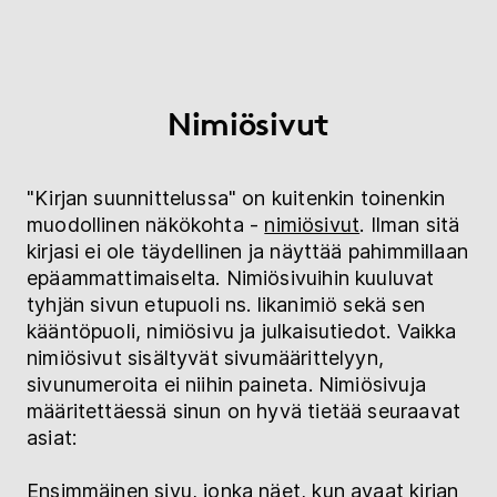
Nimiösivut
"Kirjan suunnittelussa" on kuitenkin toinenkin
muodollinen näkökohta -
nimiösivut
. Ilman sitä
kirjasi ei ole täydellinen ja näyttää pahimmillaan
epäammattimaiselta. Nimiösivuihin kuuluvat
tyhjän sivun etupuoli ns. likanimiö sekä sen
kääntöpuoli, nimiösivu ja julkaisutiedot. Vaikka
nimiösivut sisältyvät sivumäärittelyyn,
sivunumeroita ei niihin paineta. Nimiösivuja
määritettäessä sinun on hyvä tietää seuraavat
asiat:
Ensimmäinen sivu, jonka näet, kun avaat kirjan