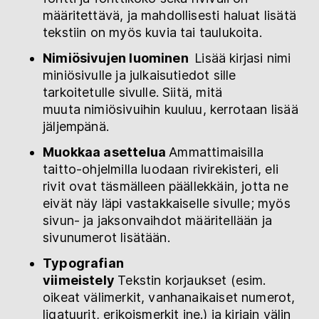
määritettävä, ja mahdollisesti haluat lisätä
tekstiin on myös kuvia tai taulukoita.
Nimiösivujen luominen
Lisää kirjasi nimi
miniösivulle ja julkaisutiedot sille
tarkoitetulle sivulle. Siitä, mitä
muuta nimiösivuihin kuuluu, kerrotaan lisää
jäljempänä.
Muokkaa asettelua
Ammattimaisilla
taitto-ohjelmilla luodaan rivirekisteri, eli
rivit ovat täsmälleen päällekkäin, jotta ne
eivät näy läpi vastakkaiselle sivulle; myös
sivun- ja jaksonvaihdot määritellään ja
sivunumerot lisätään.
Typografian
viimeistely
Tekstin korjaukset (esim.
oikeat välimerkit, vanhanaikaiset numerot,
ligatuurit, erikoismerkit jne.) ja kirjain välin