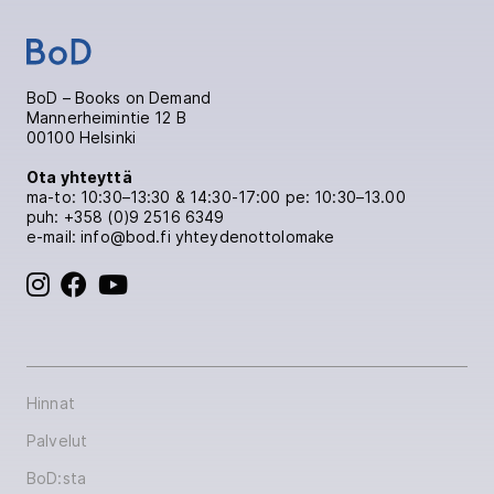
BoD – Books on Demand
Mannerheimintie 12 B
00100 Helsinki
Ota yhteyttä
ma-to: 10:30–13:30 & 14:30-17:00 pe: 10:30–13.00
puh:
+358 (0)9 2516 6349
e-mail: info@bod.fi
yhteydenottolomake
BoD Instagram:ssa
BoD Facebook:ssa
BoD Youtube:ssa
Hinnat
Palvelut
BoD:sta