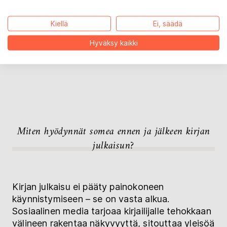
Kiellä
Ei, säädä
Klikkaamalla esikatselukuvassa olevaa ”Klikkaa kerran” -
painiketta annat meille suostumuksesi ladata sisältöä
kolmannen osapuolen palveluntarjoajalta. Voit peruuttaa
Hyväksy kaikki
suostumuksesi milloin tahansa.
Lisätietoja on
tietosuojaselosteessamme
.
Miten hyödynnät somea ennen ja jälkeen kirjan
julkaisun?
Kirjan julkaisu ei pääty painokoneen
käynnistymiseen – se on vasta alkua.
Sosiaalinen media tarjoaa kirjailijalle tehokkaan
välineen rakentaa näkyvyyttä, sitouttaa yleisöä