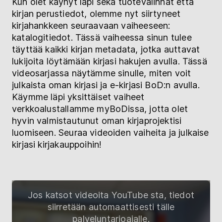
Kun olet käynyt läpi sekä tuotevalinnat että
kirjan perustiedot, olemme nyt siirtyneet
kirjahankkeen seuraavaan vaiheeseen:
katalogitiedot. Tässä vaiheessa sinun tulee
täyttää kaikki kirjan metadata, jotka auttavat
lukijoita löytämään kirjasi hakujen avulla. Tässä
videosarjassa näytämme sinulle, miten voit
julkaista oman kirjasi ja e-kirjasi BoD:n avulla.
Käymme läpi yksittäiset vaiheet
verkkoalustallamme myBoDissa, jotta olet
hyvin valmistautunut oman kirjaprojektisi
luomiseen. Seuraa videoiden vaiheita ja julkaise
kirjasi kirjakauppoihin!
Jos katsot videoita YouTube sta, tiedot
siirretään automaattisesti tälle
palveluntarjoajalle.