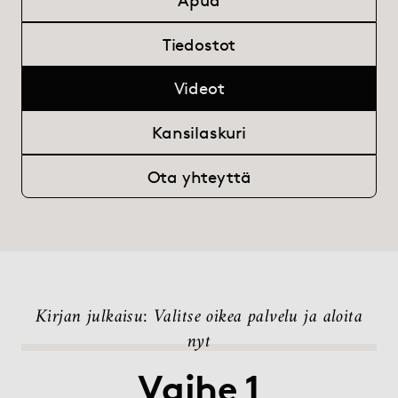
Apua
Palvelut
Tiedostot
BoD:sta
Videot
Kustantamoille
Kansilaskuri
Blogi
Ota yhteyttä
Kirjakauppa
Apua
Kirjan julkaisu: Valitse oikea palvelu ja aloita
nyt
myBoD
Uusi kirjaprojekti
Vaihe 1