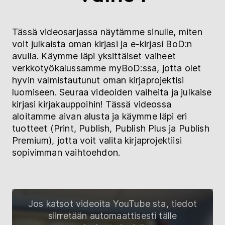
Tässä videosarjassa näytämme sinulle, miten
voit julkaista oman kirjasi ja e-kirjasi BoD:n
avulla. Käymme läpi yksittäiset vaiheet
verkkotyökalussamme myBoD:ssa, jotta olet
hyvin valmistautunut oman kirjaprojektisi
luomiseen. Seuraa videoiden vaiheita ja julkaise
kirjasi kirjakauppoihin! Tässä videossa
aloitamme aivan alusta ja käymme läpi eri
tuotteet (Print, Publish, Publish Plus ja Publish
Premium), jotta voit valita kirjaprojektiisi
sopivimman vaihtoehdon.
Jos katsot videoita YouTube sta, tiedot
siirretään automaattisesti tälle