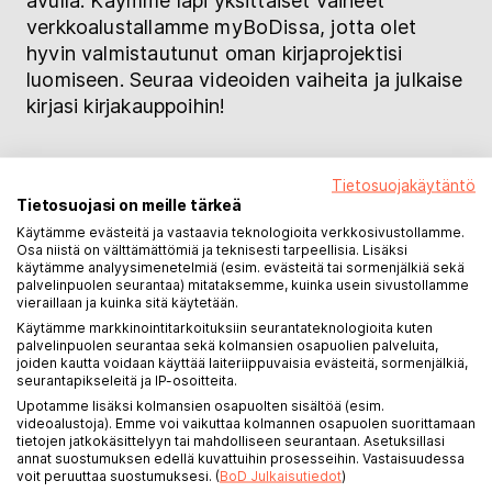
avulla. Käymme läpi yksittäiset vaiheet
verkkoalustallamme myBoDissa, jotta olet
hyvin valmistautunut oman kirjaprojektisi
luomiseen. Seuraa videoiden vaiheita ja julkaise
kirjasi kirjakauppoihin!
Tietosuojakäytäntö
Tietosuojasi on meille tärkeä
Jos katsot videoita YouTube sta, tiedot
Käytämme evästeitä ja vastaavia teknologioita verkkosivustollamme.
siirretään automaattisesti tälle
Osa niistä on välttämättömiä ja teknisesti tarpeellisia. Lisäksi
käytämme analyysimenetelmiä (esim. evästeitä tai sormenjälkiä sekä
palveluntarjoajalle.
palvelinpuolen seurantaa) mitataksemme, kuinka usein sivustollamme
vieraillaan ja kuinka sitä käytetään.
Käytämme markkinointitarkoituksiin seurantateknologioita kuten
palvelinpuolen seurantaa sekä kolmansien osapuolien palveluita,
joiden kautta voidaan käyttää laiteriippuvaisia evästeitä, sormenjälkiä,
seurantapikseleitä ja IP-osoitteita.
Upotamme lisäksi kolmansien osapuolten sisältöä (esim.
videoalustoja). Emme voi vaikuttaa kolmannen osapuolen suorittamaan
tietojen jatkokäsittelyyn tai mahdolliseen seurantaan. Asetuksillasi
annat suostumuksen edellä kuvattuihin prosesseihin. Vastaisuudessa
Klikkaa kerran
voit peruuttaa suostumuksesi. (
BoD Julkaisutiedot
)